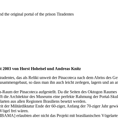
d the original portal of the prison Tiradentes
ust 2003 von Horst Hoheisel und Andreas Knitz
adentes, das als Relikt unweit der Pinacoteca nach dem Abriss des Gef
usammengebaut, so dass man ihn auch leicht zerlegen, lagern und an an
n-Raum der Pinacoteca aufgestellt. Da die Seiten des Oktogon Raumes
t die Architektur des Museums eine perfekte Rahmung der Portal-Skulp
larten aus allen Regionen Brasiliens besetzt werden.
t der Militärdiktatur Ende der 60-ziger, Anfang der 70-ziger Jahr gewi
Vögel frei wären.
MA] erlaubten aber nicht das Projekt mit brasilianischen Vögelarten 