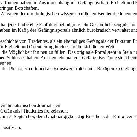
 aus. Tauben haben im Zusammenhang mit Gefangenschaft, Freiheit und 
ringen Botschaften.
ngaben der ornithologischen wissenschaftlichen Berater die lebenden 
, hat jede Taube eine Einfuhrgenehmigung, ein Gesundheitszeugnis un
ben im Käfig des Gefängnisportals ähnlich bürokratisch verwaltet u
schichte von Tiradentes, als ein ehemaliges Gefängnis der Diktatur. F
r Freiheit und Orientierung in einer unübersichtlichen Welt.
 die Möglichkeit ihn neu zu füllen. Das originale Portal steht in Stein 
ichen Schlosses halten. Auf dem ehemaligen Gefängnisgelände steht heu
kennen.
in der Pinacoteca erinnert als Kunstwerk mit seinen Bezügen zu Gefang
em brasilianischen Journalisten
 [Gefängnis] Tiradentes freigelassen.
am 7. September, dem Unabhängigkeitstag Brasiliens der Käfig leer sein
 positiv an.