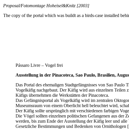
Proposal/Fotomontage Hoheisel&Knitz [2003]
The copy of the portal which was buildt as a birds-case installed behin
Pássaro Livre – Vogel frei
Ausstellung in der Pinacoteca, Sao Paulo, Brasilien, Aug
Das Portal des ehemaligen Stadtgefängnisses von Sao Paulo Tir
Vogelkäfig nachgebaut. Der Käfig wird aus einzelnen Teilen z
Käfigs übernehmen die Werkstätten der Pinacoteca.
Das Gefängnisportal als Vogelkäfig wird im zentralen Oktogo
Museumsraum von einem Oberlicht hell beleuchtet wird, schaff
Der Käfig sollte ursprünglich mit verschiedenen farbigen Voge
Die Vögel sollten einzelnen politischen Gefangenen aus der Zei
werden, bis zum Ende der Ausstellung der Käfig leer und alle 
Gesetzliche Bestimmungen und Bedenken von Ornithologen [IBA