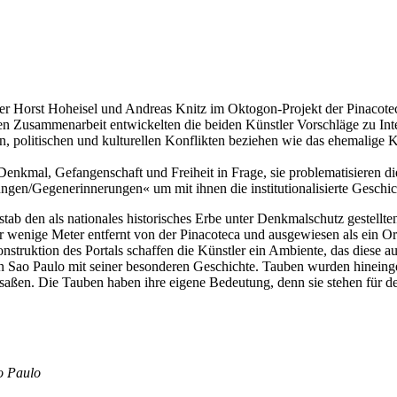
ler Horst Hoheisel und Andreas Knitz im Oktogon-Projekt der Pinacoteca
gen Zusammenarbeit entwickelten die beiden Künstler Vorschläge zu In
len, politischen und kulturellen Konflikten beziehen wie das ehemalige
Denkmal, Gefangenschaft und Freiheit in Frage, sie problematisieren d
gen/Gegenerinnerungen« um mit ihnen die institutionalisierte Geschic
stab den als nationales historisches Erbe unter Denkmalschutz gestellte
ur wenige Meter entfernt von der Pinacoteca und ausgewiesen als ein Or
onstruktion des Portals schaffen die Künstler ein Ambiente, das diese 
n Sao Paulo mit seiner besonderen Geschichte. Tauben wurden hineinge
nsaßen. Die Tauben haben ihre eigene Bedeutung, denn sie stehen für
ao Paulo