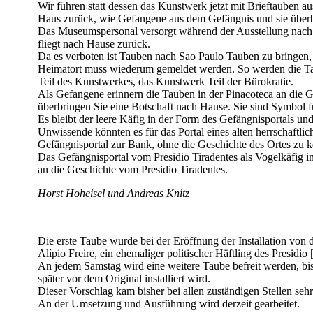
Wir führen statt dessen das Kunstwerk jetzt mit Brieftauben
Haus zurück, wie Gefangene aus dem Gefängnis und sie überb
Das Museumspersonal versorgt während der Ausstellung nach A
fliegt nach Hause zurück.
Da es verboten ist Tauben nach Sao Paulo Tauben zu bringen
Heimatort muss wiederum gemeldet werden. So werden die Tau
Teil des Kunstwerkes, das Kunstwerk Teil der Bürokratie.
Als Gefangene erinnern die Tauben in der Pinacoteca an die Ge
überbringen Sie eine Botschaft nach Hause. Sie sind Symbol fü
Es bleibt der leere Käfig in der Form des Gefängnisportals und
Unwissende könnten es für das Portal eines alten herrschaftl
Gefängnisportal zur Bank, ohne die Geschichte des Ortes zu 
Das Gefängnisportal vom Presidio Tiradentes als Vogelkäfig 
an die Geschichte vom Presidio Tiradentes.
Horst Hoheisel und Andreas Knitz
Die erste Taube wurde bei der Eröffnung der Installation von d
Alípio Freire, ein ehemaliger politischer Häftling des Presidio
An jedem Samstag wird eine weitere Taube befreit werden, bis 
später vor dem Original installiert wird.
Dieser Vorschlag kam bisher bei allen zuständigen Stellen sehr
An der Umsetzung und Ausführung wird derzeit gearbeitet.